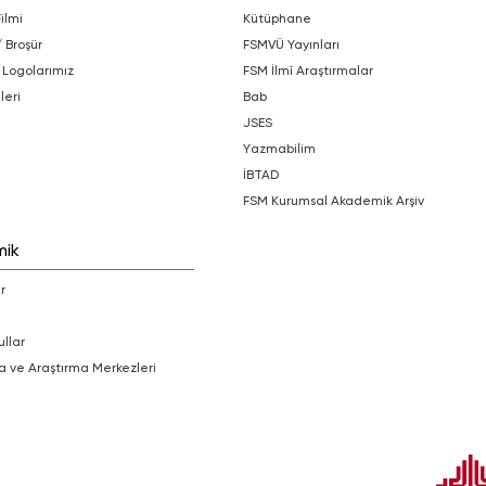
Filmi
Kütüphane
/ Broşür
FSMVÜ Yayınları
 Logolarımız
FSM İlmî Araştırmalar
leri
bab
JSES
Yazmabilim
İBTAD
FSM Kurumsal Akademik Arşiv
mik
r
ullar
a ve Araştırma Merkezleri