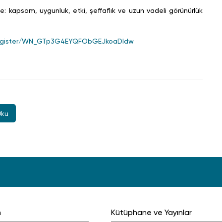
sam, uygunluk, etki, şeffaflık ve uzun vadeli görünürlük
/register/WN_GTp3G4EYQFObGEJkoaDldw
Oku
m
Kütüphane ve Yayınlar