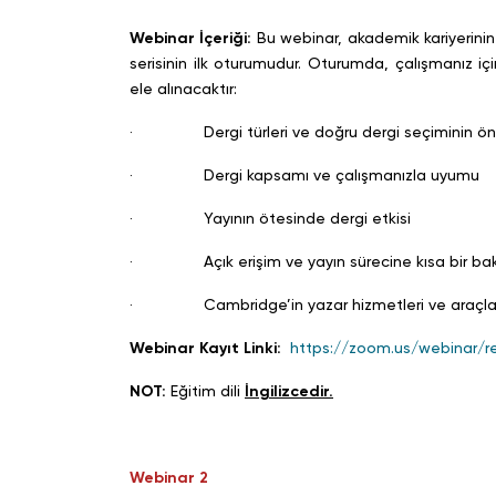
Webinar İçeriği:
Bu webinar, akademik kariyerinin 
serisinin ilk oturumudur. Oturumda, çalışmanız iç
ele alınacaktır:
· Dergi türleri ve doğru dergi seçiminin ö
· Dergi kapsamı ve çalışmanızla uyumu
· Yayının ötesinde dergi etkisi
· Açık erişim ve yayın sürecine kısa bir bak
· Cambridge’in yazar hizmetleri ve araçla
Webinar Kayıt Linki:
https://zoom.us/webinar
NOT:
Eğitim dili
İngilizcedir.
Webinar 2