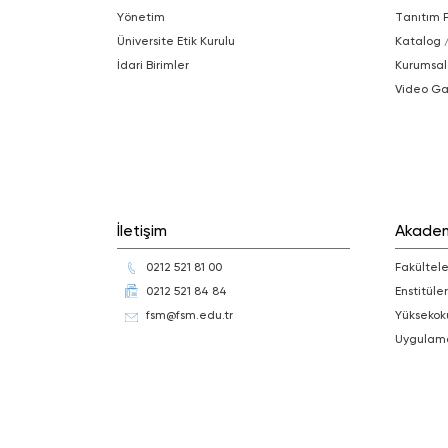
Yönetim
Tanıtım 
Üniversite Etik Kurulu
Katalog 
İdari Birimler
Kurumsal
Video Ga
İletişim
Akade
0212 521 81 00
Fakültele
0212 521 84 84
Enstitüler
fsm@fsm.edu.tr
Yüksekok
Uygulam