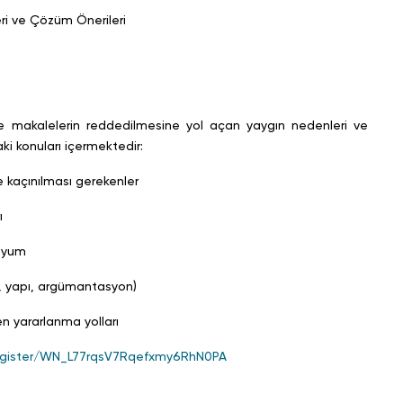
ri ve Çözüm Önerileri
ve makalelerin reddedilmesine yol açan yaygın nedenleri ve
ki konuları içermektedir:
açınılması gerekenler
ı
uyum
 yapı, argümantasyon)
yararlanma yolları
register/WN_L77rqsV7Rqefxmy6RhN0PA