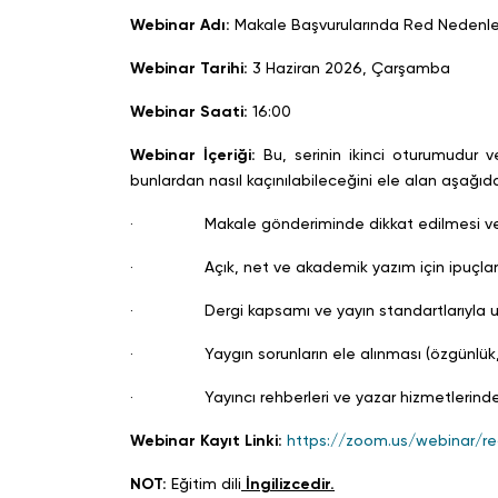
Webinar Adı:
Makale Başvurularında Red Nedenle
Webinar Tarihi:
3 Haziran 2026, Çarşamba
Webinar Saati:
16:00
Webinar İçeriği:
Bu, serinin ikinci oturumudur 
bunlardan nasıl kaçınılabileceğini ele alan aşağıda
· Makale gönderiminde dikkat edilmesi ve k
· Açık, net ve akademik yazım için ipuçlar
· Dergi kapsamı ve yayın standartlarıyla 
· Yaygın sorunların ele alınması (özgünlük,
· Yayıncı rehberleri ve yazar hizmetlerinden 
Webinar Kayıt Linki:
https://zoom.us/webinar/
NOT:
Eğitim dili
İngilizcedir.