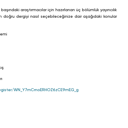
başındaki araştırmacılar için hazırlanan üç bölümlük yayıncılık
in doğru dergiyi nasıl seçebileceğinize dair aşağıdaki konular
nemi
ış
rı
/register/WN_Y7mCrnoERHOZ6zCE9mEG_g